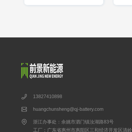
13827410898
huangchunsheng@qj-battery.com
浙江办事处：余姚市泗门镇汝湖路83号
工厂：广东省惠州市惠阳区三和经济开发区清岭