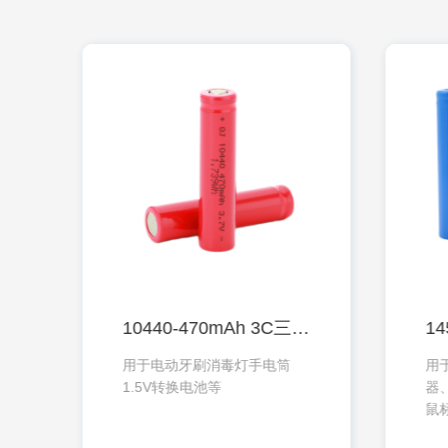
C三元锂电池
10440-470mAh 3C三元锂电池
相
用于电动牙刷消毒灯手电筒
用
鼠
1.5V转换电池等
器
鼠