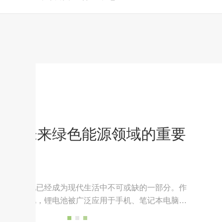
2023-11-13
锂电池组的串并联关系
对于电池组的组装一般就是分为串联和并联
一个电池的电压都保持相同，输出的总电压
电池组相对来说就比较随意，没有过多的要
供更强的